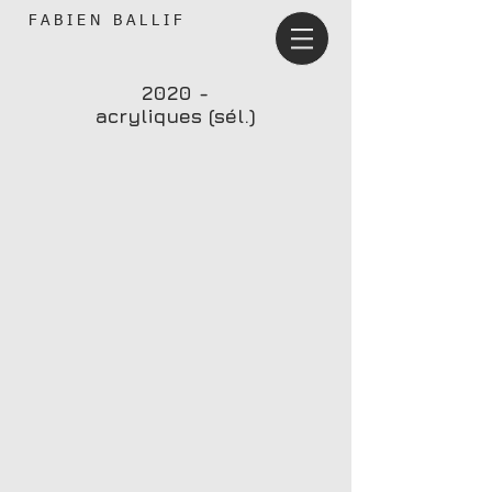
F A B I E N B A L L I F
2020 -
acryliques (sél.)