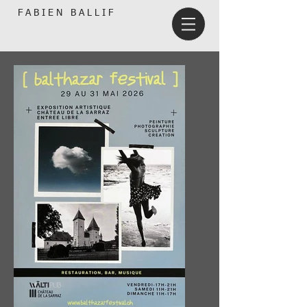
F A B I E N B A L L I F