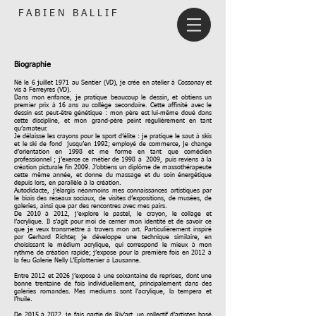
F A B I E N B A L L I F
​Biographie
Né le 6 juillet 1971 au Sentier (VD), je crée en atelier à Cossonay et
vis à Ferreyres (VD).
Dans mon enfance, je pratique beaucoup le dessin, et obtiens un
premier prix à 16 ans au collège secondaire. Cette affinité avec le
dessin est peut-être génétique : mon père est lui-même doué dans
cette discipline, et mon grand-père peint régulièrement en tant
qu’amateur.
Je délaisse les crayons pour le sport d’élite : je pratique le saut à skis
et le ski de fond jusqu’en 1992; employé de commerce, je change
d’orientation en 1998 et me forme en tant que comédien
professionnel ; j’exerce ce métier de 1998 à 2009, puis reviens à la
création picturale fin 2009. J’obtiens un diplôme de massothérapeute
cette même année, et donne du massage et du soin énergétique
depuis lors, en parallèle à la création.
Autodidacte, j’élargis néanmoins mes connaissances artistiques par
le biais des réseaux sociaux, de visites d’expositions, de musées, de
galeries, ainsi que par des rencontres avec mes pairs.
De 2010 à 2012, j’explore le pastel, le crayon, le collage et
l’acrylique. Il s’agit pour moi de cerner mon identité et de savoir ce
que je veux transmettre à travers mon art. Particulièrement inspiré
par Gerhard Richter, je développe une technique similaire, en
choisissant le médium acrylique, qui correspond le mieux à mon
rythme de création rapide; j’expose pour la première fois en 2012 à
la feu Galerie Nelly L’Eplattenier à Lausanne.
Entre 2012 et 2026 j’expose à une soixantaine de reprises, dont une
bonne trentaine de fois individuellement, principalement dans des
galeries romandes. Mes mediums sont l’acrylique, la tempera et
l’huile.
De 2015 à 2022, je fais partie de Riv’art, un collectif d’artistes basé