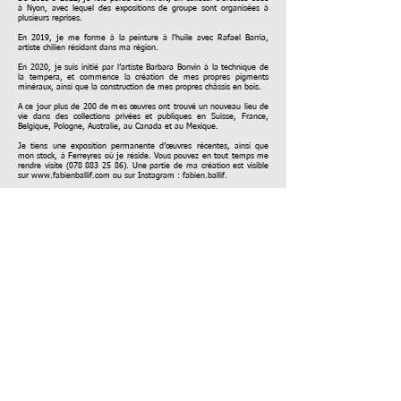
à Nyon, avec lequel des expositions de groupe sont organisées à
plusieurs reprises.
En 2019, je me forme à la peinture à l'huile avec Rafael Barria,
artiste chilien résidant dans ma région.
En 2020, je suis initié par l’artiste Barbara Bonvin à la technique de
la tempera, et commence la création de mes propres pigments
minéraux, ainsi que la construction de mes propres châssis en bois.
A ce jour plus de 200 de mes œuvres ont trouvé un nouveau lieu de
vie dans des collections privées et publiques en Suisse, France,
Belgique, Pologne, Australie, au Canada et au Mexique.
Je tiens une exposition permanente d’œuvres récentes, ainsi que
mon stock, à Ferreyres où je réside. Vous pouvez en tout temps me
rendre visite
(078 883 25 86)
. Une partie de ma création est visible
sur
www.fabienballif.com
ou sur Instagram : fabien.ballif.
Fabien Ballif, mai 2026